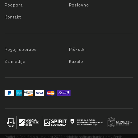
Podpora
Poslovno
Kontakt
Pogoji uporabe
Piškotki
Za medije
Kazalo
Podjetje Feelif d.o.o. je v letu 2021 pridobilo sofinanciranje upravičenih