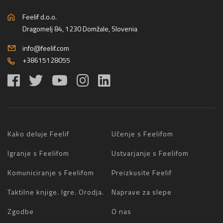
Feelif d.o.o.
Dragomelj 84, 1230 Domžale, Slovenia
info@feelif.com
+38615128055
Kako deluje Feelif
Učenje s Feelifom
Igranje s Feelifom
Ustvarjanje s Feelifom
Komuniciranje s Feelifom
Preizkusite Feelif
Taktilne knjige. Igre. Orodja.
Naprave za slepe
Zgodbe
O nas