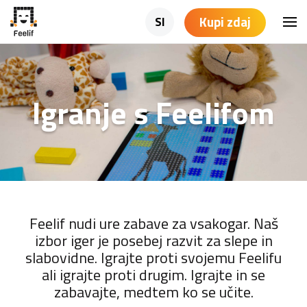
Kupi zdaj
SI
Igranje s Feelifom
Feelif nudi ure zabave za vsakogar. Naš
izbor iger je posebej razvit za slepe in
slabovidne. Igrajte proti svojemu Feelifu
ali igrajte proti drugim. Igrajte in se
zabavajte, medtem ko se učite.